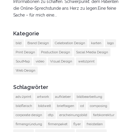
Informationen zu schaffen. Schwerpunkt: dem Patienten
die Online-Sprechstunde ans Herz zu legen.Eine feine
Sache – für mich eine...
Kategorie
bild
Brand Design
Celebration Design
karten
logo
Print Design
Production Design
Social Media Design
SoulMap
video
Visual Design
web2print
Web Design
Schlagwörter
adv.2print
artwork
aufkleber
bildbearbeitung
bildfleisch
bildwelt
briefbogen
cd
composing
corporate design
dtp
erscheinungsbild
farbkorrektur
firmengründung
firmenpaket
flyer
freistellen