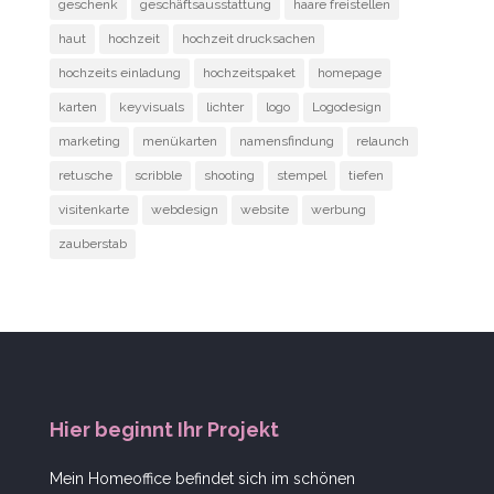
geschenk
geschäftsausstattung
haare freistellen
haut
hochzeit
hochzeit drucksachen
hochzeits einladung
hochzeitspaket
homepage
karten
keyvisuals
lichter
logo
Logodesign
marketing
menükarten
namensfindung
relaunch
retusche
scribble
shooting
stempel
tiefen
visitenkarte
webdesign
website
werbung
zauberstab
Hier beginnt Ihr Projekt
Mein Homeoffice befindet sich im schönen