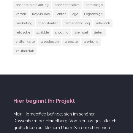
hochzeits einladung
hochzeitspaket
homepage
karten
keyvisuals
lichter
logo
Logodesign
marketing
menükarten
namensfindung
relaunch
retusche
scribble
shooting
stempel
tiefen
visitenkarte
webdesign
website
werbung
zauberstab
Hier beginnt Ihr Projekt
Mein Homeoffice befindet sich im schönen
Dossenheim bei Heidelberg. Von hier aus gestalte ich
große Ideen auf kleinem Raum. Sie erreichen mich