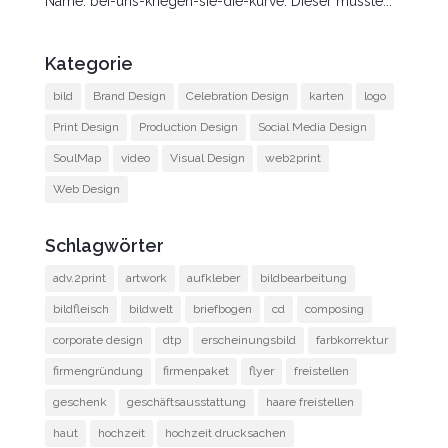
Name: bei-uns-kriegen-sie-die-kurve. Dieser musste...
Kategorie
bild
Brand Design
Celebration Design
karten
logo
Print Design
Production Design
Social Media Design
SoulMap
video
Visual Design
web2print
Web Design
Schlagwörter
adv.2print
artwork
aufkleber
bildbearbeitung
bildfleisch
bildwelt
briefbogen
cd
composing
corporate design
dtp
erscheinungsbild
farbkorrektur
firmengründung
firmenpaket
flyer
freistellen
geschenk
geschäftsausstattung
haare freistellen
haut
hochzeit
hochzeit drucksachen