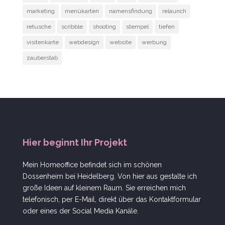
marketing
menükarten
namensfindung
relaunch
retusche
scribble
shooting
stempel
tiefen
visitenkarte
webdesign
website
werbung
zauberstab
Hier beginnt Ihr Projekt
Mein Homeoffice befindet sich im schönen
Dossenheim bei Heidelberg. Von hier aus gestalte ich
große Ideen auf kleinem Raum. Sie erreichen mich
telefonisch, per E-Mail, direkt über das Kontaktformular
oder eines der Social Media Kanäle.