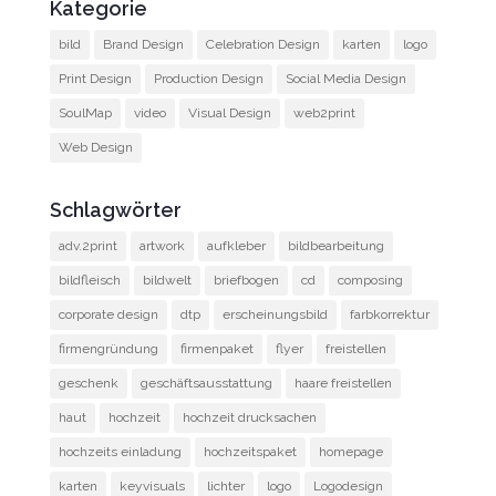
Kategorie
bild
Brand Design
Celebration Design
karten
logo
Print Design
Production Design
Social Media Design
SoulMap
video
Visual Design
web2print
Web Design
Schlagwörter
adv.2print
artwork
aufkleber
bildbearbeitung
bildfleisch
bildwelt
briefbogen
cd
composing
corporate design
dtp
erscheinungsbild
farbkorrektur
firmengründung
firmenpaket
flyer
freistellen
geschenk
geschäftsausstattung
haare freistellen
haut
hochzeit
hochzeit drucksachen
hochzeits einladung
hochzeitspaket
homepage
karten
keyvisuals
lichter
logo
Logodesign