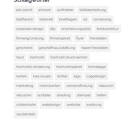
adv.2print
artwork
aufkleber
bildbearbeitung
bildfleisch
bildwelt
briefbogen
cd
composing
corporate design
dtp
erscheinungsbild
farbkorrektur
firmengründung
firmenpaket
flyer
freistellen
geschenk
geschäftsausstattung
haare freistellen
haut
hochzeit
hochzeit drucksachen
hochzeits einladung
hochzeitspaket
homepage
karten
keyvisuals
lichter
logo
Logodesign
marketing
menükarten
namensfindung
relaunch
retusche
scribble
shooting
stempel
tiefen
visitenkarte
webdesign
website
werbung
zauberstab