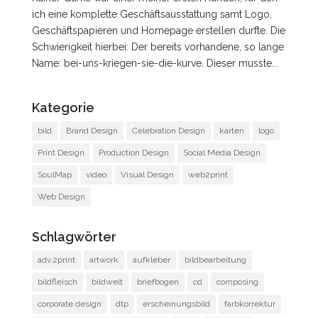
ich eine komplette Geschäftsausstattung samt Logo,
Geschäftspapieren und Homepage erstellen durfte. Die
Schwierigkeit hierbei: Der bereits vorhandene, so lange
Name: bei-uns-kriegen-sie-die-kurve. Dieser musste...
Kategorie
bild
Brand Design
Celebration Design
karten
logo
Print Design
Production Design
Social Media Design
SoulMap
video
Visual Design
web2print
Web Design
Schlagwörter
adv.2print
artwork
aufkleber
bildbearbeitung
bildfleisch
bildwelt
briefbogen
cd
composing
corporate design
dtp
erscheinungsbild
farbkorrektur