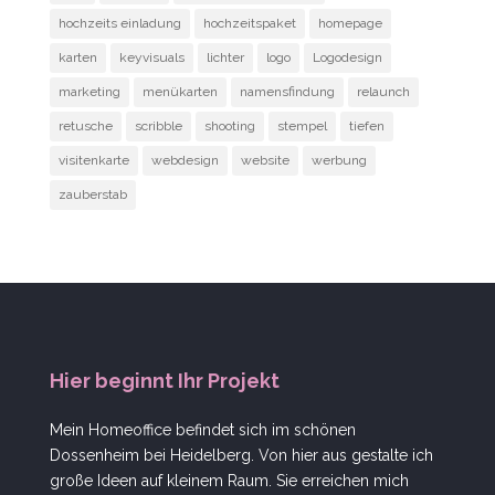
hochzeits einladung
hochzeitspaket
homepage
karten
keyvisuals
lichter
logo
Logodesign
marketing
menükarten
namensfindung
relaunch
retusche
scribble
shooting
stempel
tiefen
visitenkarte
webdesign
website
werbung
zauberstab
Hier beginnt Ihr Projekt
Mein Homeoffice befindet sich im schönen
Dossenheim bei Heidelberg. Von hier aus gestalte ich
große Ideen auf kleinem Raum. Sie erreichen mich