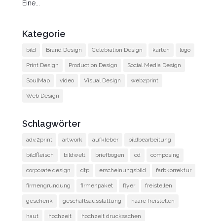
Eine...
Kategorie
bild
Brand Design
Celebration Design
karten
logo
Print Design
Production Design
Social Media Design
SoulMap
video
Visual Design
web2print
Web Design
Schlagwörter
adv.2print
artwork
aufkleber
bildbearbeitung
bildfleisch
bildwelt
briefbogen
cd
composing
corporate design
dtp
erscheinungsbild
farbkorrektur
firmengründung
firmenpaket
flyer
freistellen
geschenk
geschäftsausstattung
haare freistellen
haut
hochzeit
hochzeit drucksachen