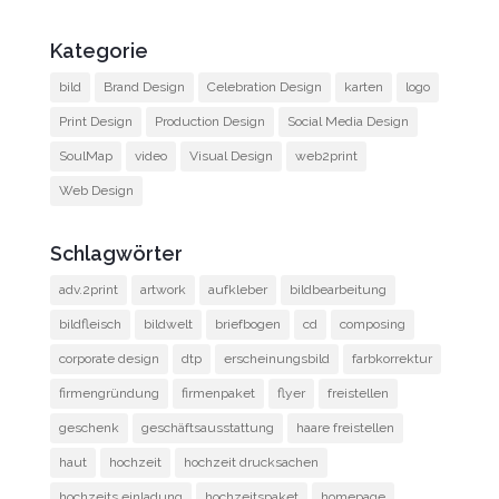
Kategorie
bild
Brand Design
Celebration Design
karten
logo
Print Design
Production Design
Social Media Design
SoulMap
video
Visual Design
web2print
Web Design
Schlagwörter
adv.2print
artwork
aufkleber
bildbearbeitung
bildfleisch
bildwelt
briefbogen
cd
composing
corporate design
dtp
erscheinungsbild
farbkorrektur
firmengründung
firmenpaket
flyer
freistellen
geschenk
geschäftsausstattung
haare freistellen
haut
hochzeit
hochzeit drucksachen
hochzeits einladung
hochzeitspaket
homepage