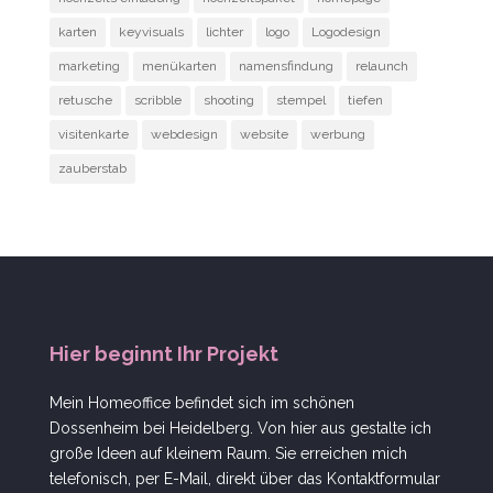
karten
keyvisuals
lichter
logo
Logodesign
marketing
menükarten
namensfindung
relaunch
retusche
scribble
shooting
stempel
tiefen
visitenkarte
webdesign
website
werbung
zauberstab
Hier beginnt Ihr Projekt
Mein Homeoffice befindet sich im schönen
Dossenheim bei Heidelberg. Von hier aus gestalte ich
große Ideen auf kleinem Raum. Sie erreichen mich
telefonisch, per E-Mail, direkt über das Kontaktformular