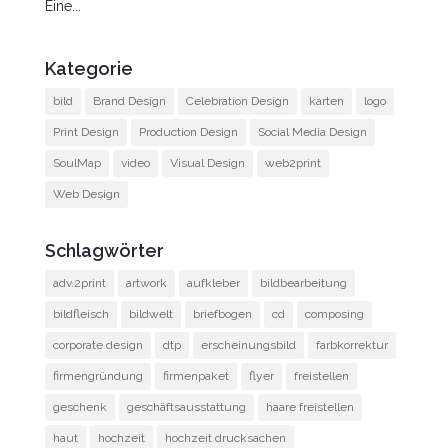
Eine...
Kategorie
bild
Brand Design
Celebration Design
karten
logo
Print Design
Production Design
Social Media Design
SoulMap
video
Visual Design
web2print
Web Design
Schlagwörter
adv.2print
artwork
aufkleber
bildbearbeitung
bildfleisch
bildwelt
briefbogen
cd
composing
corporate design
dtp
erscheinungsbild
farbkorrektur
firmengründung
firmenpaket
flyer
freistellen
geschenk
geschäftsausstattung
haare freistellen
haut
hochzeit
hochzeit drucksachen