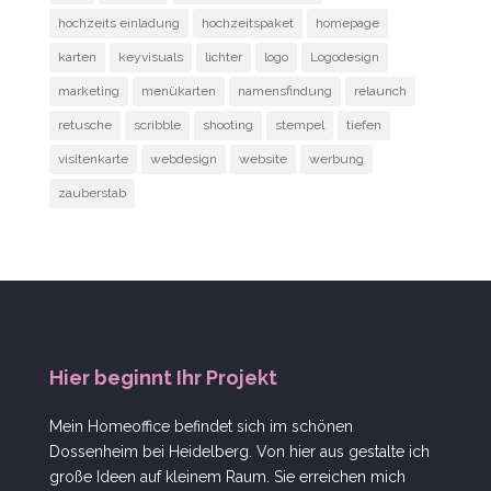
hochzeits einladung
hochzeitspaket
homepage
karten
keyvisuals
lichter
logo
Logodesign
marketing
menükarten
namensfindung
relaunch
retusche
scribble
shooting
stempel
tiefen
visitenkarte
webdesign
website
werbung
zauberstab
Hier beginnt Ihr Projekt
Mein Homeoffice befindet sich im schönen
Dossenheim bei Heidelberg. Von hier aus gestalte ich
große Ideen auf kleinem Raum. Sie erreichen mich