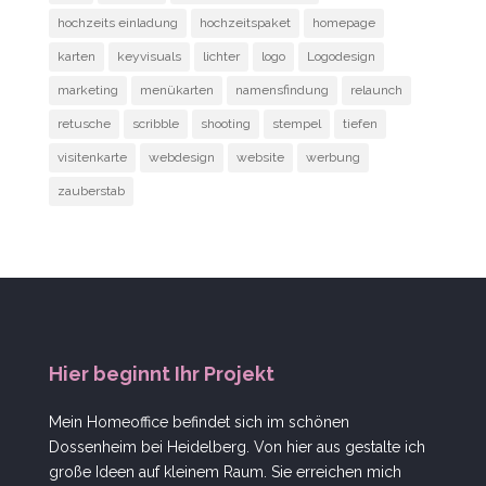
hochzeits einladung
hochzeitspaket
homepage
karten
keyvisuals
lichter
logo
Logodesign
marketing
menükarten
namensfindung
relaunch
retusche
scribble
shooting
stempel
tiefen
visitenkarte
webdesign
website
werbung
zauberstab
Hier beginnt Ihr Projekt
Mein Homeoffice befindet sich im schönen
Dossenheim bei Heidelberg. Von hier aus gestalte ich
große Ideen auf kleinem Raum. Sie erreichen mich