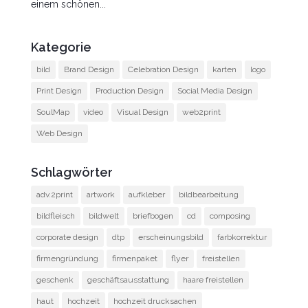
einem schönen...
Kategorie
bild
Brand Design
Celebration Design
karten
logo
Print Design
Production Design
Social Media Design
SoulMap
video
Visual Design
web2print
Web Design
Schlagwörter
adv.2print
artwork
aufkleber
bildbearbeitung
bildfleisch
bildwelt
briefbogen
cd
composing
corporate design
dtp
erscheinungsbild
farbkorrektur
firmengründung
firmenpaket
flyer
freistellen
geschenk
geschäftsausstattung
haare freistellen
haut
hochzeit
hochzeit drucksachen