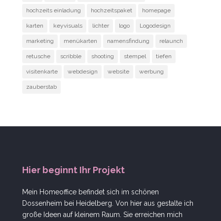
hochzeits einladung
hochzeitspaket
homepage
karten
keyvisuals
lichter
logo
Logodesign
marketing
menükarten
namensfindung
relaunch
retusche
scribble
shooting
stempel
tiefen
visitenkarte
webdesign
website
werbung
zauberstab
Hier beginnt Ihr Projekt
Mein Homeoffice befindet sich im schönen
Dossenheim bei Heidelberg. Von hier aus gestalte ich
große Ideen auf kleinem Raum. Sie erreichen mich