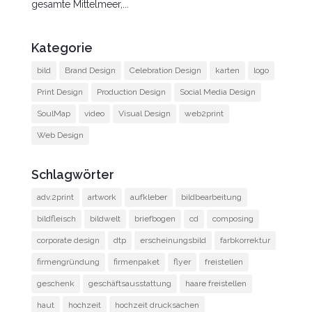
gesamte Mittelmeer,...
Kategorie
bild
Brand Design
Celebration Design
karten
logo
Print Design
Production Design
Social Media Design
SoulMap
video
Visual Design
web2print
Web Design
Schlagwörter
adv.2print
artwork
aufkleber
bildbearbeitung
bildfleisch
bildwelt
briefbogen
cd
composing
corporate design
dtp
erscheinungsbild
farbkorrektur
firmengründung
firmenpaket
flyer
freistellen
geschenk
geschäftsausstattung
haare freistellen
haut
hochzeit
hochzeit drucksachen