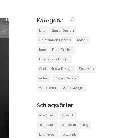
BACKOFFICE
TOUCHPOINT
Kategorie
bild
Brand Design
Celebration Design
karten
logo
Print Design
Production Design
Social Media Design
SoulMap
video
Visual Design
web2print
Web Design
Schlagwörter
adv.2print
artwork
aufkleber
bildbearbeitung
bildfleisch
bildwelt