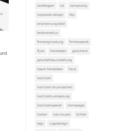
briefbogen
cd
composing
corporate design
dtp
erscheinungsbild
farbkorrektur
firmengründung
firmenpaket
flyer
freistellen
geschenk
 und
geschäftsausstattung
haare freistellen
haut
hochzeit
hochzeit drucksachen
hochzeits einladung
hochzeitspaket
homepage
karten
keyvisuals
lichter
logo
Logodesign