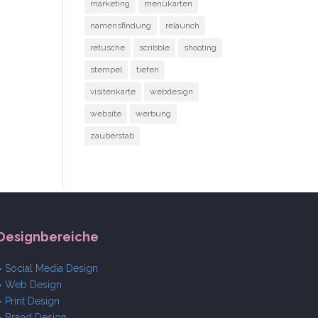
marketing
menükarten
namensfindung
relaunch
retusche
scribble
shooting
stempel
tiefen
visitenkarte
webdesign
website
werbung
zauberstab
Designbereiche
> Social Media Design
> Web Design
> Print Design
> Brand Design