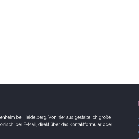
nheim bei Heidelberg. Von hier aus gestalte ich große
onisch, per E-Mail, direkt über das Kontaktformular oder