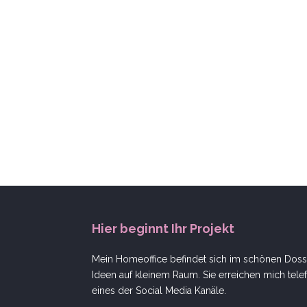
Hier beginnt Ihr Projekt
Mein Homeoffice befindet sich im schönen Dosse
Ideen auf kleinem Raum. Sie erreichen mich telef
eines der Social Media Kanäle.