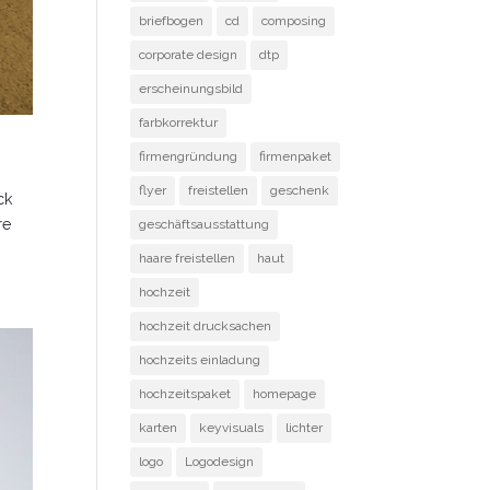
briefbogen
cd
composing
corporate design
dtp
erscheinungsbild
farbkorrektur
firmengründung
firmenpaket
flyer
freistellen
geschenk
ck
re
geschäftsausstattung
haare freistellen
haut
hochzeit
hochzeit drucksachen
hochzeits einladung
hochzeitspaket
homepage
karten
keyvisuals
lichter
logo
Logodesign