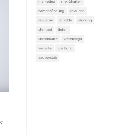
marketing
menükarten
namensfindung
relaunch
retusche
scribble
shooting
stempel
tiefen
visitenkarte
webdesign
website
werbung
zauberstab
ge