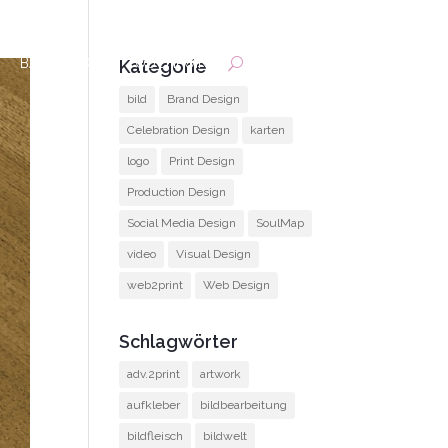
BACKOFFICE
TOUCHPOINT
Kategorie
bild
Brand Design
Celebration Design
karten
logo
Print Design
Production Design
Social Media Design
SoulMap
video
Visual Design
web2print
Web Design
Schlagwörter
adv.2print
artwork
aufkleber
bildbearbeitung
bildfleisch
bildwelt