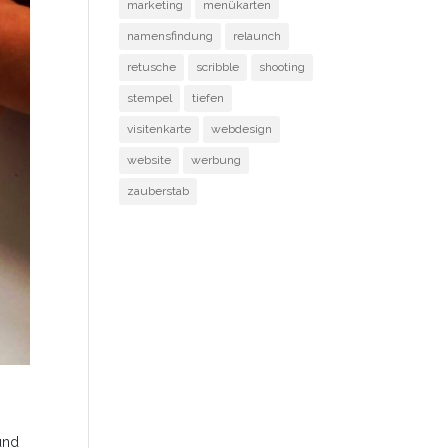
marketing
menükarten
namensfindung
relaunch
retusche
scribble
shooting
stempel
tiefen
visitenkarte
webdesign
website
werbung
zauberstab
 und