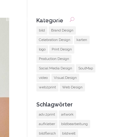
BACKOFFICE
TOUCHPOINT
Kategorie
bild
Brand Design
Celebration Design
karten
logo
Print Design
Production Design
Social Media Design
SoulMap
video
Visual Design
web2print
Web Design
Schlagwörter
adv.2print
artwork
aufkleber
bildbearbeitung
bildfleisch
bildwelt