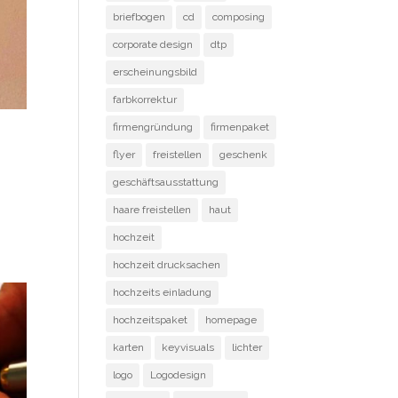
briefbogen
cd
composing
corporate design
dtp
erscheinungsbild
farbkorrektur
firmengründung
firmenpaket
flyer
freistellen
geschenk
geschäftsausstattung
haare freistellen
haut
hochzeit
hochzeit drucksachen
hochzeits einladung
hochzeitspaket
homepage
karten
keyvisuals
lichter
logo
Logodesign