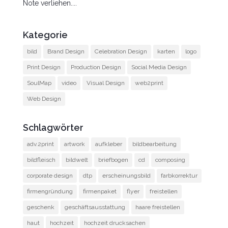
Note verliehen....
Kategorie
bild
Brand Design
Celebration Design
karten
logo
Print Design
Production Design
Social Media Design
SoulMap
video
Visual Design
web2print
Web Design
Schlagwörter
adv.2print
artwork
aufkleber
bildbearbeitung
bildfleisch
bildwelt
briefbogen
cd
composing
corporate design
dtp
erscheinungsbild
farbkorrektur
firmengründung
firmenpaket
flyer
freistellen
geschenk
geschäftsausstattung
haare freistellen
haut
hochzeit
hochzeit drucksachen