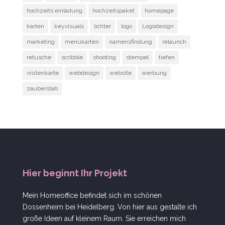
hochzeits einladung
hochzeitspaket
homepage
karten
keyvisuals
lichter
logo
Logodesign
marketing
menükarten
namensfindung
relaunch
retusche
scribble
shooting
stempel
tiefen
visitenkarte
webdesign
website
werbung
zauberstab
Hier beginnt Ihr Projekt
Mein Homeoffice befindet sich im schönen
Dossenheim bei Heidelberg. Von hier aus gestalte ich
große Ideen auf kleinem Raum. Sie erreichen mich