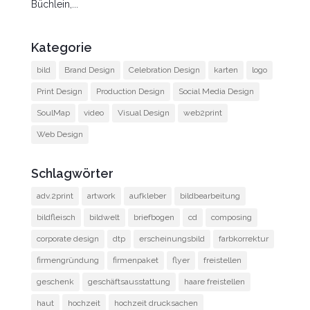
Büchlein,...
Kategorie
bild
Brand Design
Celebration Design
karten
logo
Print Design
Production Design
Social Media Design
SoulMap
video
Visual Design
web2print
Web Design
Schlagwörter
adv.2print
artwork
aufkleber
bildbearbeitung
bildfleisch
bildwelt
briefbogen
cd
composing
corporate design
dtp
erscheinungsbild
farbkorrektur
firmengründung
firmenpaket
flyer
freistellen
geschenk
geschäftsausstattung
haare freistellen
haut
hochzeit
hochzeit drucksachen