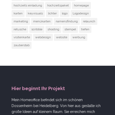
hochzeits einladung
hochzeitspaket
homepage
karten
keyvisuals
lichter
logo
Logodesign
marketing
menükarten
namensfindung
relaunch
retusche
scribble
shooting
stempel
tiefen
visitenkarte
webdesign
website
werbung
zauberstab
Hier beginnt Ihr Projekt
Mein Homeoffice befindet sich im schönen
Dossenheim bei Heidelberg. Von hier aus gestalte ich
große Ideen auf kleinem Raum. Sie erreichen mich