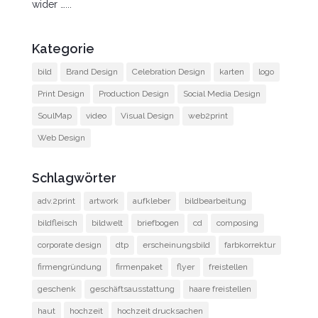
wider …...
Kategorie
bild
Brand Design
Celebration Design
karten
logo
Print Design
Production Design
Social Media Design
SoulMap
video
Visual Design
web2print
Web Design
Schlagwörter
adv.2print
artwork
aufkleber
bildbearbeitung
bildfleisch
bildwelt
briefbogen
cd
composing
corporate design
dtp
erscheinungsbild
farbkorrektur
firmengründung
firmenpaket
flyer
freistellen
geschenk
geschäftsausstattung
haare freistellen
haut
hochzeit
hochzeit drucksachen