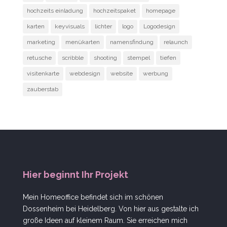
hochzeits einladung
hochzeitspaket
homepage
karten
keyvisuals
lichter
logo
Logodesign
marketing
menükarten
namensfindung
relaunch
retusche
scribble
shooting
stempel
tiefen
visitenkarte
webdesign
website
werbung
zauberstab
Hier beginnt Ihr Projekt
Mein Homeoffice befindet sich im schönen
Dossenheim bei Heidelberg. Von hier aus gestalte ich
große Ideen auf kleinem Raum. Sie erreichen mich