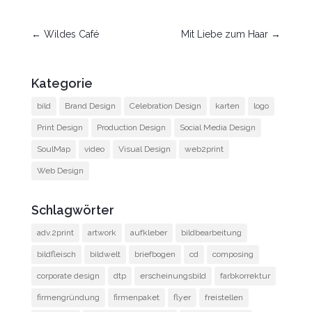
←
Wildes Café
Mit Liebe zum Haar
→
Kategorie
bild
Brand Design
Celebration Design
karten
logo
Print Design
Production Design
Social Media Design
SoulMap
video
Visual Design
web2print
Web Design
Schlagwörter
adv.2print
artwork
aufkleber
bildbearbeitung
bildfleisch
bildwelt
briefbogen
cd
composing
corporate design
dtp
erscheinungsbild
farbkorrektur
firmengründung
firmenpaket
flyer
freistellen